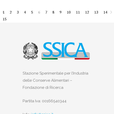
1
2
3
4
5
6
7
8
9
10
11
12
13
14
15
Stazione Sperimentale per l’Industria
delle Conserve Alimentari –
Fondazione di Ricerca
Partita Iva: 00166540344