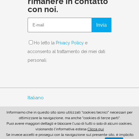
rimanere in contatto
con noi.
Invia
Ho letto la
Privacy Policy
e
acconsento al trattamento dei miei dati
personali.
Italiano
English
Informiamo che in questo sito sono utilizzati "cookies tecnici" necessari per
ottimizzare la navigazione, ma anche "cookies di terze parti".
Puoi avere maggiori dettagli e bloccare l'uso di tutti o solo di alcuni cookies,
© 2019 Copyright SSICA
visionando l'informativa estesa
Clicca qui
Se invece accetti e prosegui con la navigazione sul presente sito, è implicito
Privacy Policy
–
Cookies