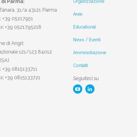
 di Parma:
Organizzazione
 Tanara, 31/a 43121 Parma
Aree
l: +39 05217951
ax: +39 0521795218
Educational
News / Eventi
e di Angri:
azionale 121/123 84012
Amministrazione
 (SA)
Contatti
l: +39 0815133711
ax: +39 0815133721
Seguiteci su