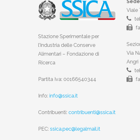
Sede
Viale
te
f
Stazione Sperimentale per
Sezion
l’Industria delle Conserve
Via N
Alimentari – Fondazione di
Angri
Ricerca
te
Partita Iva: 00166540344
f
Info:
info@ssica.it
Contribuenti:
contribuenti@ssica.it
PEC:
ssica.pec@legalmail.it