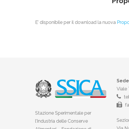
Prop
E’ disponibile per il download la nuova
Propo
Sede
Viale
te
f
Stazione Sperimentale per
Sezion
l’Industria delle Conserve
Via N