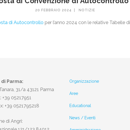
osta di Convenzione di Autocontrollo
20 FEBBRAIO 2024
NOTIZIE
sta di Autocontrollo
per l’anno 2024 con le relative Tabelle di 
 di Parma:
Organizzazione
 Tanara, 31/a 43121 Parma
Aree
l: +39 05217951
ax: +39 0521795218
Educational
News / Eventi
e di Angri:
azionale 121/123 84012