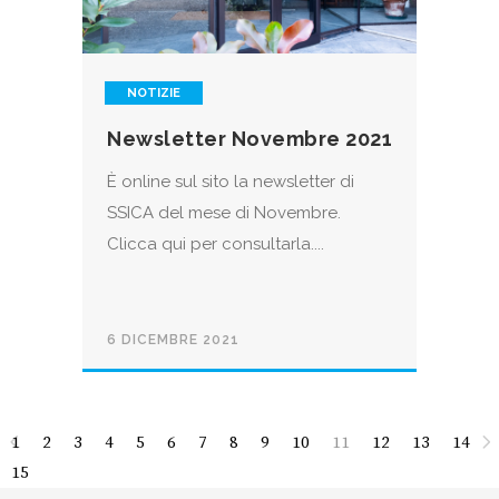
NOTIZIE
Newsletter Novembre 2021
È online sul sito la newsletter di
SSICA del mese di Novembre.
Clicca qui per consultarla....
6 DICEMBRE 2021
1
2
3
4
5
6
7
8
9
10
11
12
13
14
15