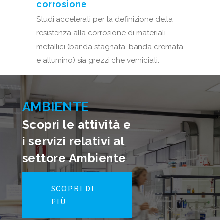
corrosione
Studi accelerati per la definizione della
resistenza alla corrosione di materiali
metallici (banda stagnata, banda cromata
e allumino) sia grezzi che verniciati.
AMBIENTE
Scopri le attività e
i servizi relativi al
settore Ambiente
SCOPRI DI
PIÙ