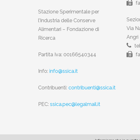
f
Stazione Sperimentale per
Sezion
l’Industria delle Conserve
Via N
Alimentari – Fondazione di
Angri
Ricerca
te
Partita Iva: 00166540344
f
Info:
info@ssica.it
Contribuenti:
contribuenti@ssica.it
PEC:
ssica.pec@legalmail.it