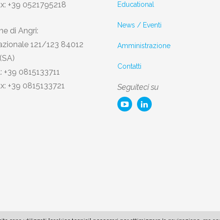
ax: +39 0521795218
Educational
News / Eventi
e di Angri:
azionale 121/123 84012
Amministrazione
 (SA)
Contatti
l: +39 0815133711
ax: +39 0815133721
Seguiteci su