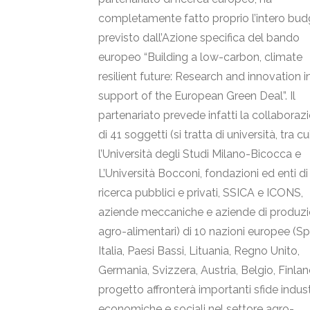
completamente fatto proprio l’intero bud
previsto dall’Azione specifica del bando
europeo “Building a low-carbon, climate
resilient future: Research and innovation i
support of the European Green Deal”. Il
partenariato prevede infatti la collaboraz
di 41 soggetti (si tratta di università, tra cu
l’Università degli Studi Milano-Bicocca e
L’Università Bocconi, fondazioni ed enti di
ricerca pubblici e privati, SSICA e ICONS,
aziende meccaniche e aziende di produz
agro-alimentari) di 10 nazioni europee (S
Italia, Paesi Bassi, Lituania, Regno Unito,
Germania, Svizzera, Austria, Belgio, Finlandi
progetto affronterà importanti sfide industr
economiche e sociali nel settore agro-