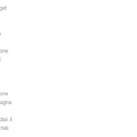
get
n
ione
i
ione
pagna,
a). Il
iali,