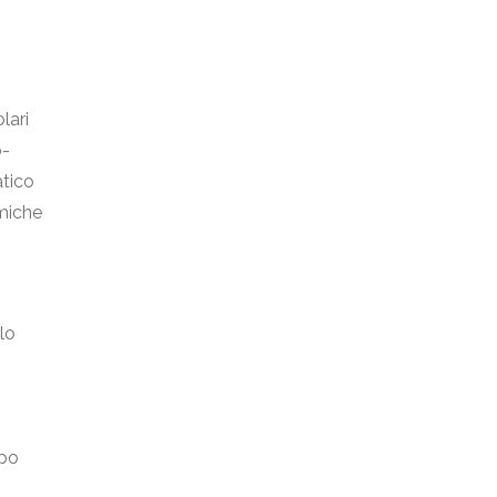
lari
o-
atico
emiche
lo
ppo