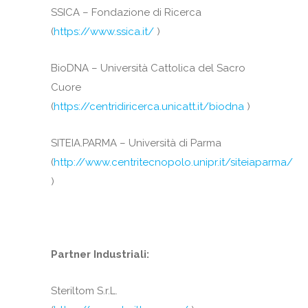
SSICA – Fondazione di Ricerca
(
https://www.ssica.it/
)
BioDNA – Università Cattolica del Sacro
Cuore
(
https://centridiricerca.unicatt.it/biodna
)
SITEIA.PARMA – Università di Parma
(
http://www.centritecnopolo.unipr.it/siteiaparma/
)
Partner Industriali:
Steriltom S.r.L.