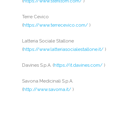
(
https://www.steriltom.com/
)
Terre Cevico
(
https://www.terrecevico.com/
)
Latteria Sociale Stallone
(
https://www.latteriasocialestallone.it/
)
Davines S.p.A. (
https://it.davines.com/
)
Savona Medicinali S.p.A.
(
http://www.savoma.it/
)