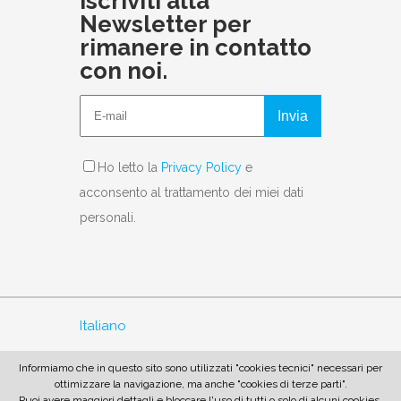
Iscriviti alla
Newsletter per
rimanere in contatto
con noi.
Invia
Ho letto la
Privacy Policy
e
acconsento al trattamento dei miei dati
personali.
Italiano
English
Informiamo che in questo sito sono utilizzati "cookies tecnici" necessari per
ottimizzare la navigazione, ma anche "cookies di terze parti".
Puoi avere maggiori dettagli e bloccare l'uso di tutti o solo di alcuni cookies,