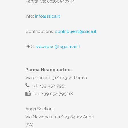
Partita Iva: 00166540344
Info:
info@ssica.it
Contributions:
contribuenti@ssica.it
PEC:
ssica.pec@legalmail.it
Parma Headquarters:
Viale Tanara, 31/a 43121 Parma
tel: +39 05217951
fax: +39 0521795218
Angri Section:
Via Nazionale 121/123 84012 Angri
(SA)